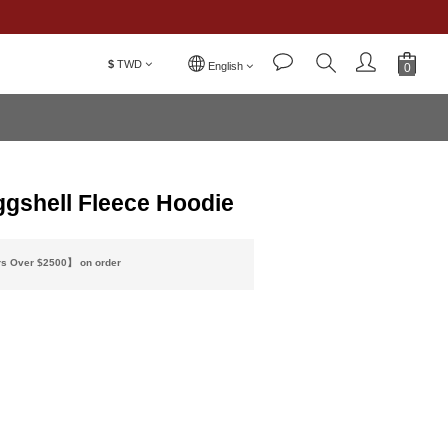
$
TWD
BUY NOW
English
gshell Fleece Hoodie
rs Over $2500】 on order