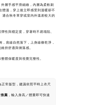
，外層手感平滑細緻，內層為柔軟刷
留住體溫，穿上後立即感受到溫暖卻不
。 適合秋冬單穿或室內外溫差較大的
回彈性與穩定度，穿著時不易塌陷、
例，肩線自然落下，上身線條乾淨，
能維持舒適與俐落感。
加整體保暖度與視覺完整性。
為正常版型，建議依照平時上衣尺
寸推薦
，輸入身高／體重即可快速