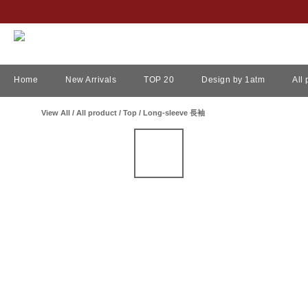
Home
New Arrivals
TOP 20
Design by 1atm
All
View All
/
All product
/
Top
/
Long-sleeve 長袖