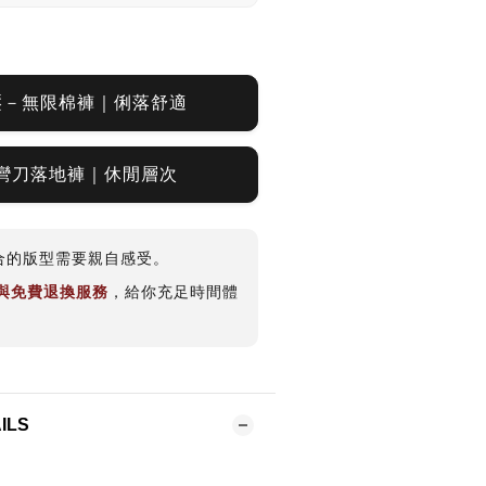
壓－無限棉褲｜俐落舒適
彎刀落地褲｜休閒層次
合的版型需要親自感受。
期與免費退換服務
，給你充足時間體
ILS