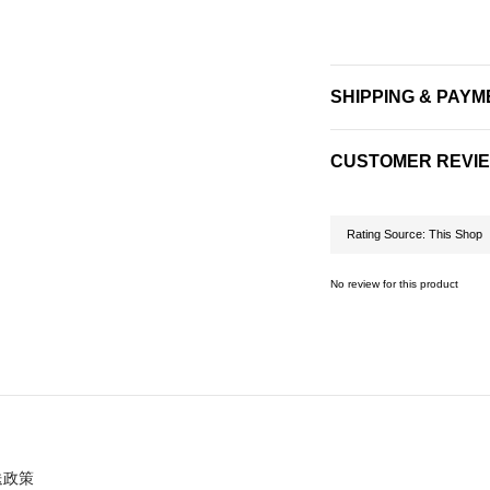
SHIPPING & PAYM
CUSTOMER REVI
No review for this product
送政策