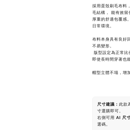
採用蛋殼刷毛布料
毛結構， 能有效
厚重的舒適包覆感
日常環境。
布料本身具有良好
不易變形。
版型設定為正常比
即使長時間穿著也
帽型立體不塌，增
尺寸建議：
此款
寸選購即可。
右側可用
AI 尺
選碼。