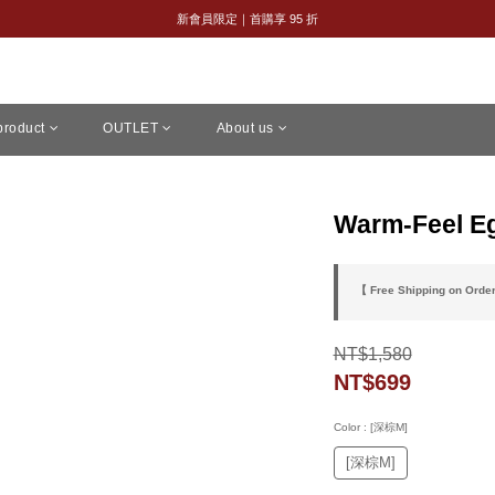
全館購物滿 NT$2,500｜享免運
新會員限定｜首購享 95 折
全館購物滿 NT$2,500｜享免運
 product
OUTLET
About us
Warm-Feel Eg
【 Free Shipping on Orde
NT$1,580
NT$699
Color
: [深棕M]
[深棕M]