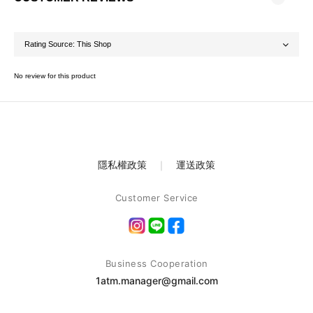
No review for this product
隱私權政策
｜
運送政策
Customer Service
Business Cooperation
1atm.manager@gmail.com