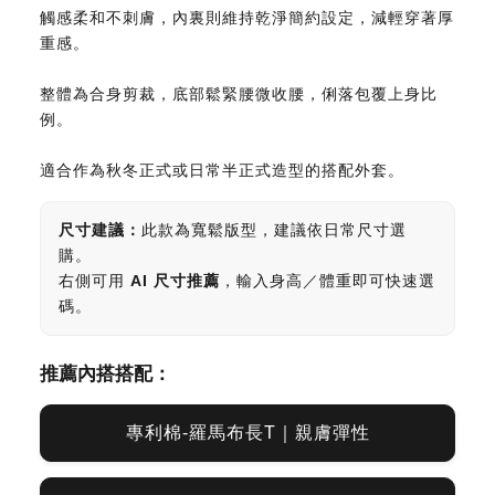
觸感柔和不刺膚，內裏則維持乾淨簡約設定，減輕穿著厚
重感。
整體為合身剪裁，底部鬆緊腰微收腰，俐落包覆上身比
例。
適合作為秋冬正式或日常半正式造型的搭配外套。
尺寸建議：
此款為寬鬆版型，
建議依日常尺寸選
購。
右側可用
AI 尺寸推薦
，輸入身高／體重即可快速選
碼。
推薦內搭搭配
：
專利棉-羅馬布長T｜親膚彈性