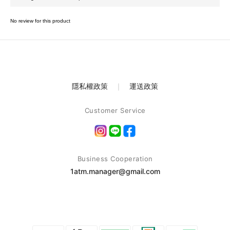
No review for this product
隱私權政策
｜
運送政策
Customer Service
Business Cooperation
1atm.manager@gmail.com