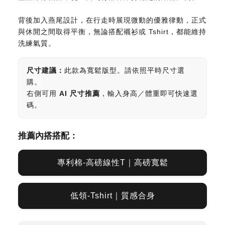
背後加入燕尾設計，在行走時展現微動的優雅律動，正式
與休閒之間取得平衡，無論搭配襯衫或 Tshirt，都能維持
洗練氣質。
尺寸建議：
此款為寬鬆版型。請依照平時尺寸選
購。
右側可用
AI 尺寸推薦
，輸入身高／體重即可快速選
碼。
推薦內搭搭配：
專利棉-高磅線性T｜高磅寬鬆
低領-Tshirt｜質感合身