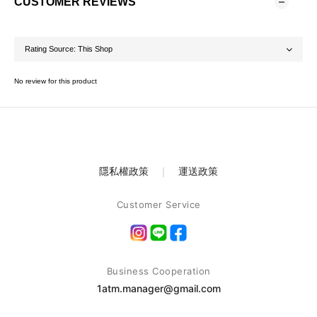
CUSTOMER REVIEWS
No review for this product
隱私權政策
｜
運送政策
Customer Service
Business Cooperation
1atm.manager@gmail.com