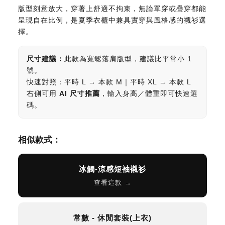
版型刻意放大，穿著上舒適不拘束，無論單穿或疊穿都能
呈現自在比例，是夏季衣櫃中兼具實穿與風格感的襯衫選
擇。
尺寸建議：
此款為寬鬆落肩版型，建議比平常小 1
號。
快速對照：平時 L → 本款 M｜平時 XL → 本款 L
右側可用
AI 尺寸推薦
，輸入身高／體重即可快速選
碼。
相似款式：
冰觸-涼感短袖襯衫
查看這款 →
常數 - 休閒套裝(上衣)