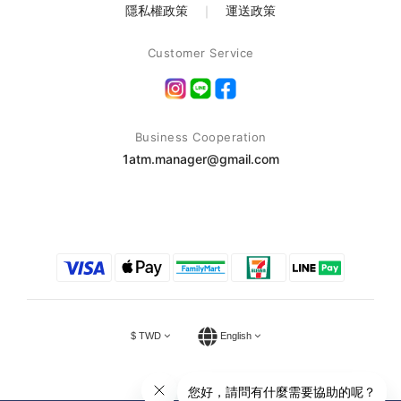
隱私權政策
｜
運送政策
Customer Service
Business Cooperation
1atm.manager@gmail.com
$
TWD
English