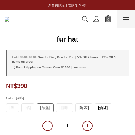
8/8 父親節限定｜全館 2 件 95 折・3 件 88 折
新會員限定｜首購享 95 折
8/8 父親節限定｜全館 2 件 95 折・3 件 88 折
fur hat
Until
08/08 16:00
One for Dad, One for You｜5% Off 2 Items・12% Off 3
Items on order
【 Free Shipping on Orders Over $2500】 on order
NT$390
Color
: [深藍]
[黑]
[橘]
[深藍]
[咖啡]
[深灰]
[酒紅]