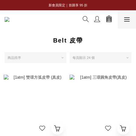
全館購物滿 NT$2,500｜享免運
新會員限定｜首購享 95 折
全館購物滿 NT$2,500｜享免運
Belt 皮帶
商品排序
每頁顯示 24 個