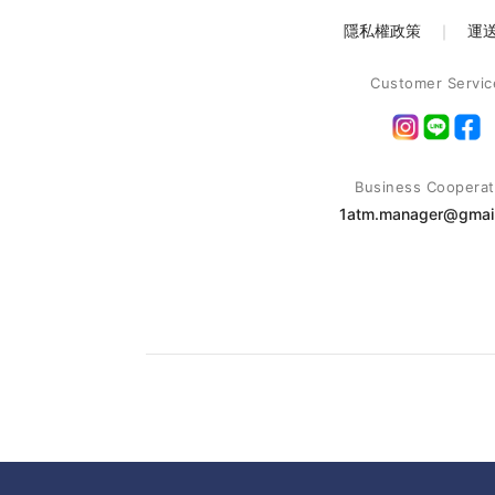
隱私權政策
｜
運
Customer Servic
Business Cooperat
1atm.manager@gmai