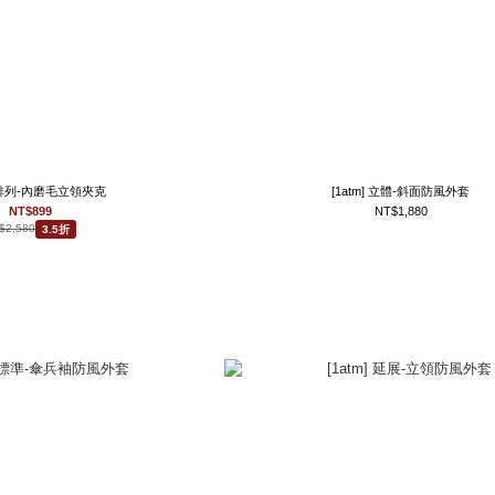
] 排列-內磨毛立領夾克
[1atm] 立體-斜面防風外套
NT$899
NT$1,880
$2,580
3.5折