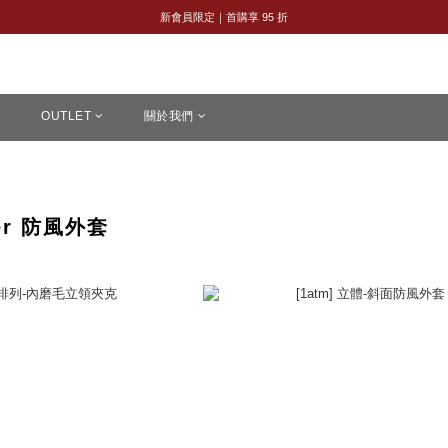
全館購物滿 NT$2,500｜享免運
新會員限定｜首購享 95 折
全館購物滿 NT$2,500｜享免運
OUTLET
關於我們
ker 防風外套