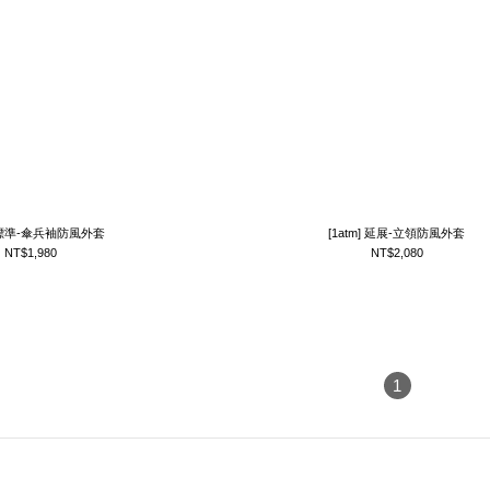
] 標準-傘兵袖防風外套
[1atm] 延展-立領防風外套
NT$1,980
NT$2,080
1