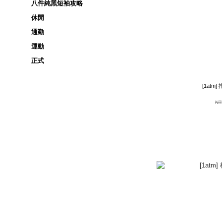
八件純黑短袖攻略
休閒
通勤
運動
正式
[1atm
NT