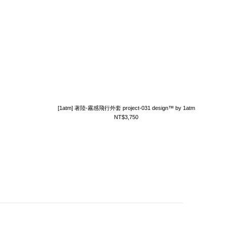
[1atm] 著陸-霧感飛行外套 project-031 design™ by 1atm
NT$3,750