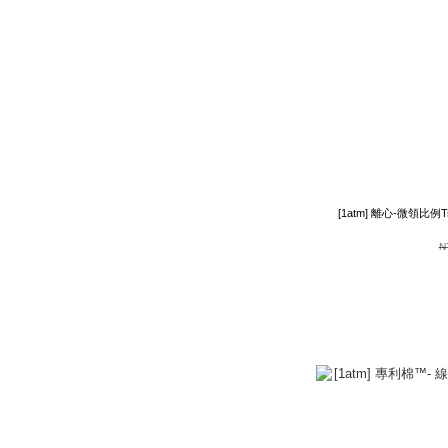
[1atm] 離心-微領比例Tshir
N