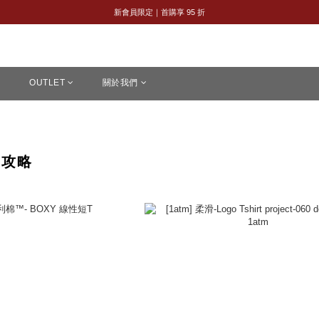
全館購物滿 NT$2,500｜享免運
新會員限定｜首購享 95 折
全館購物滿 NT$2,500｜享免運
OUTLET
關於我們
袖攻略