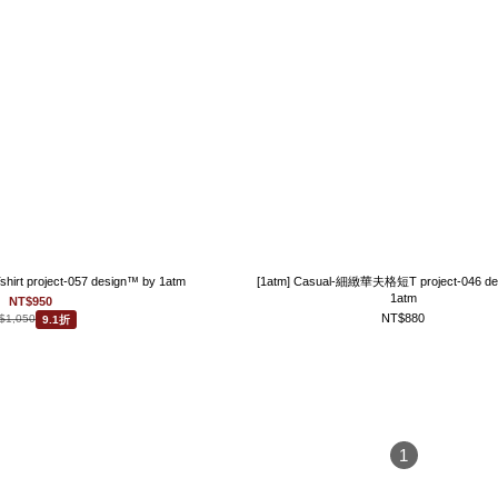
rt project-057 design™ by 1atm
[1atm] Casual-細緻華夫格短T project-046 de
1atm
NT$950
NT$880
$1,050
9.1折
1