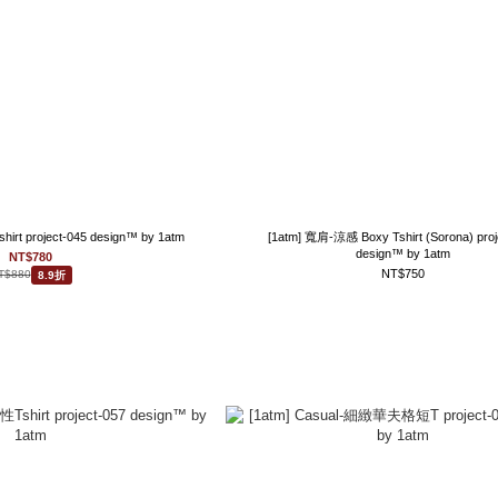
t project-045 design™ by 1atm
[1atm] 寬肩-涼感 Boxy Tshirt (Sorona) proj
design™ by 1atm
NT$780
NT$750
T$880
8.9折