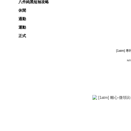
八件純黑短袖攻略
休閒
通勤
運動
正式
[1atm] 
NT