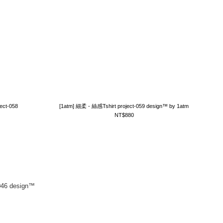
ect-058
[1atm] 細柔 - 絲感Tshirt project-059 design™ by 1atm
NT$880