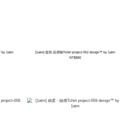
n™ by 1atm
[1atm] 低領-反摺袖Tshirt project-052 design™ by 1atm
NT$880