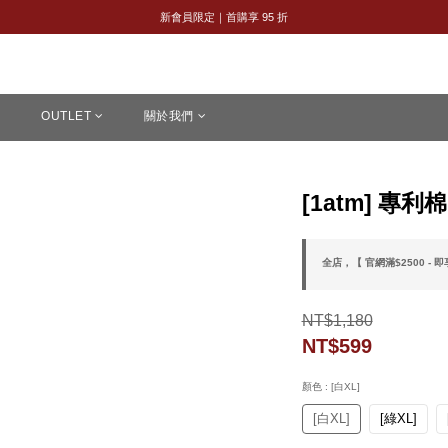
8/8 父親節限定｜全館 2 件 95 折・3 件 88 折
新會員限定｜首購享 95 折
8/8 父親節限定｜全館 2 件 95 折・3 件 88 折
OUTLET
關於我們
[1atm] 專
全店，【 官網滿$2500 - 
NT$1,180
NT$599
顏色
: [白XL]
[白XL]
[綠XL]