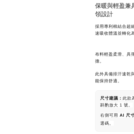
保暖與輕盈兼
領設計
採用專利棉結合超
速吸收體溫並轉化
布料輕盈柔滑、具
擔。
此外具備排汗速乾
能保持舒適。
尺寸建議：
此款
斟酌放大 1 號。
右側可用
AI 尺
選碼。