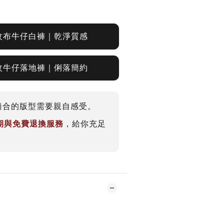
紋布牛仔白褲｜乾淨質感
紋牛仔落地褲｜俐落簡約
適合的版型需要親自感受。
賞期與免費退換服務
，給你充足