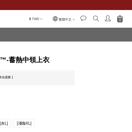
$
TWD
立即購買
繁體中文
利棉™-蓄熱中領上衣
即享免運費 】
[灰L]
[淺咖XL]