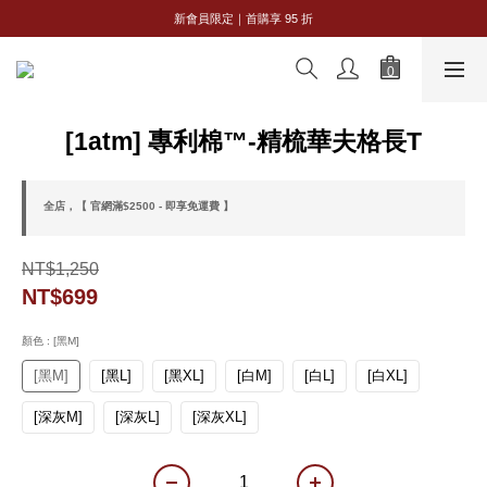
新會員限定｜首購享 95 折
8/8 父親節限定｜全館 2 件 95 折・3 件 88 折
8/8 父親節限定｜全館 2 件 95 折・3 件 88 折
[1atm] 專利棉™-精梳華夫格長T
全店，【 官網滿$2500 - 即享免運費 】
NT$1,250
NT$699
顏色
: [黑M]
[黑M]
[黑L]
[黑XL]
[白M]
[白L]
[白XL]
[深灰M]
[深灰L]
[深灰XL]