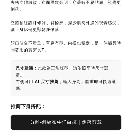
夫格立體織紋，布面層次分明，穿著時不易貼膚、視覺更
俐落。
立體袖線設計修飾手臂輪廓，減少肌肉外擴的視覺感受，
讓上身比例更顯乾淨俐落。
領口貼合不鬆垂，單穿有型、內搭也穩定，是一件能長時
間著用的實穿長T。
尺寸建議：
此款為正常版型。請依照平時尺寸選
購。
右側可用
AI 尺寸推薦
，輸入身高／體重即可快速選
碼。
推薦下身搭配：
分離-斜紋布牛仔白褲｜俐落剪裁