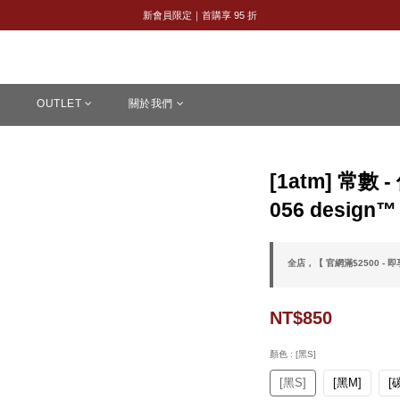
全館購物滿 NT$2,500｜享免運
新會員限定｜首購享 95 折
全館購物滿 NT$2,500｜享免運
OUTLET
關於我們
[1atm] 常數 
056 design™
全店，【 官網滿$2500 - 
NT$850
顏色
: [黑S]
[黑S]
[黑M]
[