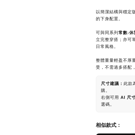
以簡潔結構與穩定
的下身配置。
可與同系列
常數-休
立完整穿搭；亦可
日常風格。
整體重量輕盈不厚
受，不需過多搭配
尺寸建議：
此款
購。
右側可用
AI 尺
選碼。
相似款式：