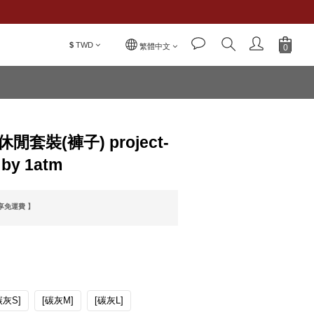
$
TWD
立即購買
繁體中文
- 休閒套裝(褲子) project-
 by 1atm
即享免運費 】
碳灰S]
[碳灰M]
[碳灰L]