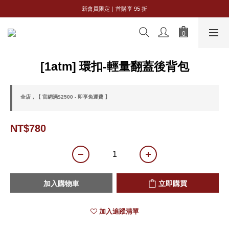
全館購物滿 NT$2,500｜享免運
新會員限定｜首購享 95 折
全館購物滿 NT$2,500｜享免運
[1atm] 環扣-輕量翻蓋後背包
全店，【 官網滿$2500 - 即享免運費 】
NT$780
加入購物車
立即購買
加入追蹤清單