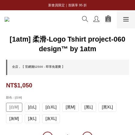
全館購物滿 NT$2,500｜享免運
新會員限定｜首購享 95 折
全館購物滿 NT$2,500｜享免運
[1atm] 柔滑-Logo Tshirt project-060
design™ by 1atm
全店，【 官網滿$2500 - 即享免運費 】
NT$1,050
顏色
: [白M]
[白M]
[白L]
[白XL]
[黑M]
[黑L]
[黑XL]
[灰M]
[灰L]
[灰XL]