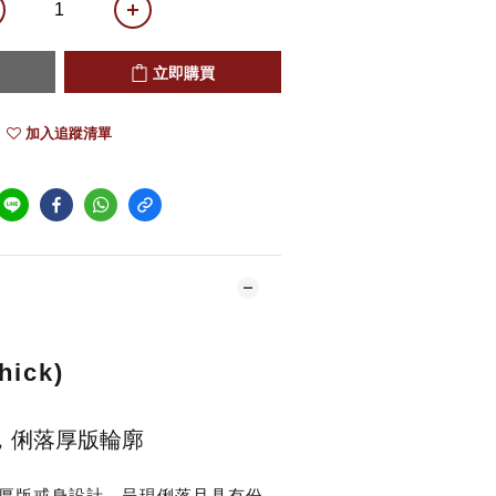
立即購買
加入追蹤清單
ick)
，俐落厚版輪廓
厚版戒身設計，呈現俐落且具有份