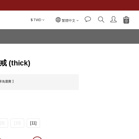
$
TWD
立即購買
繁體中文
 (thick)
即享免運費 】
[9]
[10]
[11]