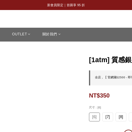
全館購物滿 NT$2,500｜享免運
新會員限定｜首購享 95 折
全館購物滿 NT$2,500｜享免運
OUTLET
關於我們
[1atm] 質感銀戒
全店，【 官網滿$2500 - 
NT$350
尺寸
: [6]
[6]
[7]
[8]